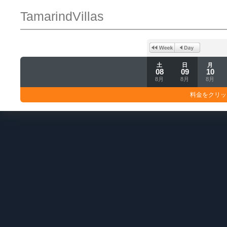
TamarindVillas
土
日
月
08
09
10
8月
8月
8月
料金をクリッ