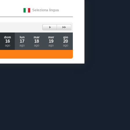
Seleziona lingua
dom
lun
mar
mer
gio
16
17
18
19
20
ago
ago
ago
ago
ago