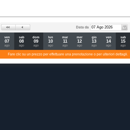
Data da
ven
sab
dom
lun
mar
mer
gio
ven
sab
07
08
09
10
11
12
13
14
15
ago
ago
ago
ago
ago
ago
ago
ago
ago
Fare clic su un prezzo per effettuare una prenotazione o per ulteriori dettagli.