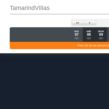
TamarindVillas
ven
sab
dom
07
08
09
ago
ago
ago
Fare clic su un prezzo pe