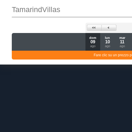
TamarindVillas
dom
lun
mar
09
10
11
ago
ago
ago
Fare clic su un prezzo pe