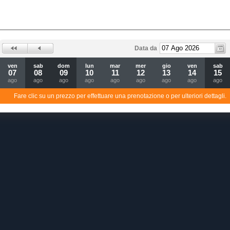
Data da
ven
sab
dom
lun
mar
mer
gio
ven
sab
07
08
09
10
11
12
13
14
15
ago
ago
ago
ago
ago
ago
ago
ago
ago
Fare clic su un prezzo per effettuare una prenotazione o per ulteriori dettagli.