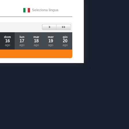
Seleziona lingua
dom
lun
mar
mer
gio
16
17
18
19
20
ago
ago
ago
ago
ago