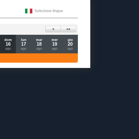
Seleziona lingua
dom
lun
mar
mer
gio
16
17
18
19
20
ago
ago
ago
ago
ago