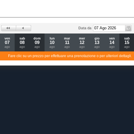
Data da
ven
sab
dom
lun
mar
mer
gio
ven
sab
07
08
09
10
11
12
13
14
15
ago
ago
ago
ago
ago
ago
ago
ago
ago
Fare clic su un prezzo per effettuare una prenotazione o per ulteriori dettagli.