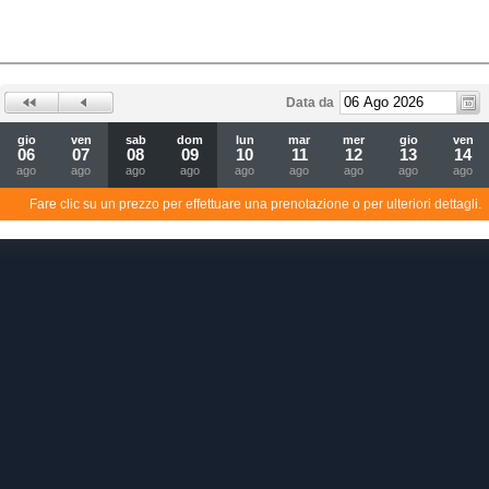
Data da
gio
ven
sab
dom
lun
mar
mer
gio
ven
06
07
08
09
10
11
12
13
14
ago
ago
ago
ago
ago
ago
ago
ago
ago
Fare clic su un prezzo per effettuare una prenotazione o per ulteriori dettagli.