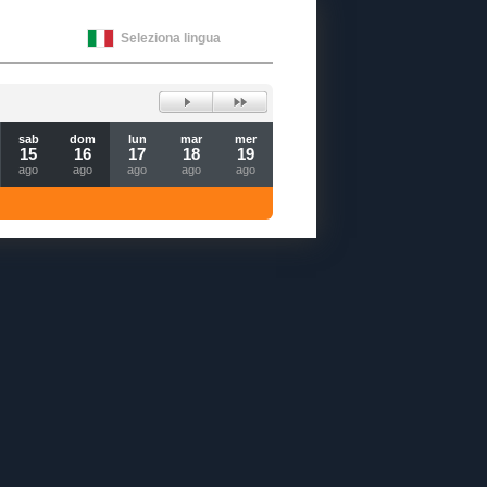
Seleziona lingua
sab
dom
lun
mar
mer
15
16
17
18
19
ago
ago
ago
ago
ago