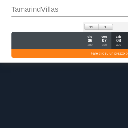
TamarindVillas
gio
ven
sab
06
07
08
ago
ago
ago
Fare clic su un prezzo pe