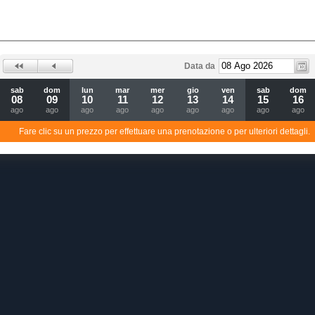
Data da
sab
dom
lun
mar
mer
gio
ven
sab
dom
08
09
10
11
12
13
14
15
16
ago
ago
ago
ago
ago
ago
ago
ago
ago
Fare clic su un prezzo per effettuare una prenotazione o per ulteriori dettagli.