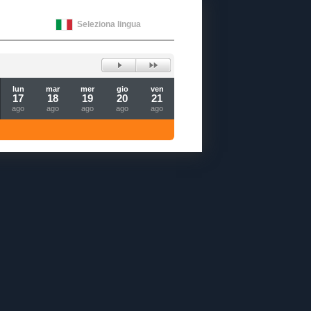
Seleziona lingua
lun
mar
mer
gio
ven
17
18
19
20
21
ago
ago
ago
ago
ago