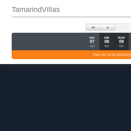
TamarindVillas
ven
sab
dom
07
08
09
ago
ago
ago
Fare clic su un prezzo pe