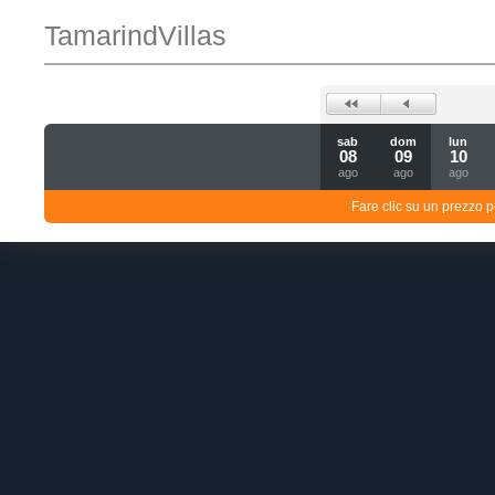
TamarindVillas
sab
dom
lun
08
09
10
ago
ago
ago
Fare clic su un prezzo pe