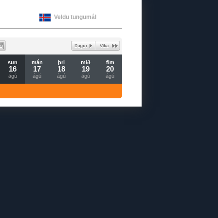
Veldu tungumál
sun
mán
þri
mið
fim
16
17
18
19
20
ágú
ágú
ágú
ágú
ágú