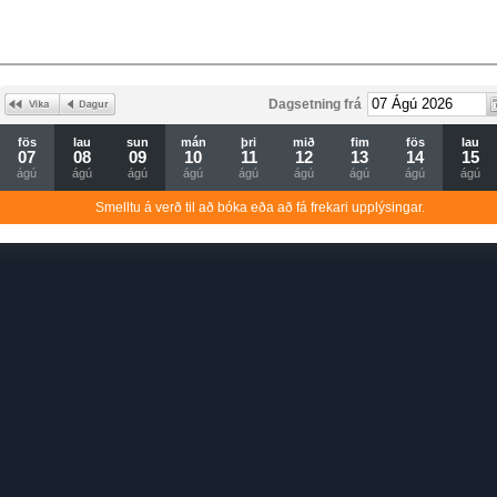
Dagsetning frá
fös
lau
sun
mán
þri
mið
fim
fös
lau
07
08
09
10
11
12
13
14
15
ágú
ágú
ágú
ágú
ágú
ágú
ágú
ágú
ágú
Smelltu á verð til að bóka eða að fá frekari upplýsingar.