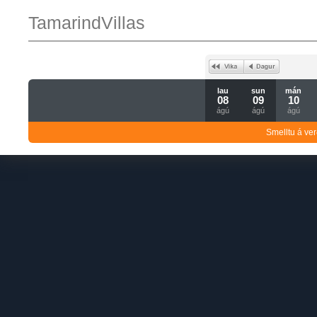
TamarindVillas
lau
sun
mán
08
09
10
ágú
ágú
ágú
Smelltu á ver