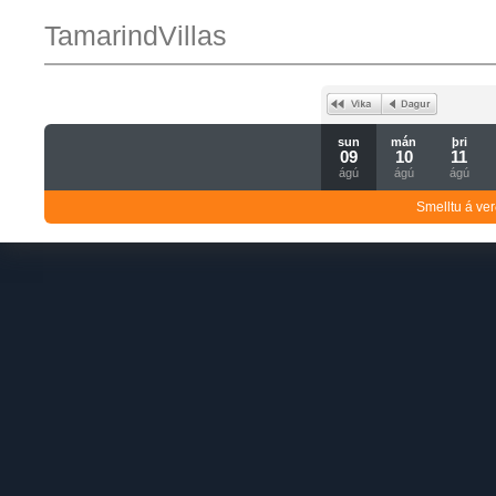
TamarindVillas
sun
mán
þri
09
10
11
ágú
ágú
ágú
Smelltu á ver