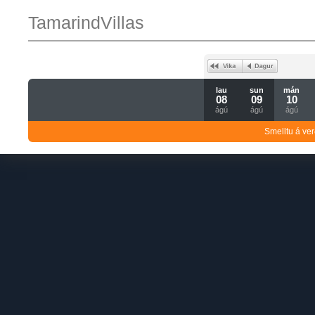
TamarindVillas
lau
sun
mán
08
09
10
ágú
ágú
ágú
Smelltu á ver