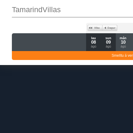
TamarindVillas
lau
sun
mán
08
09
10
ágú
ágú
ágú
Smelltu á ver