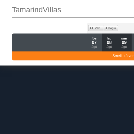
TamarindVillas
fös
lau
sun
07
08
09
ágú
ágú
ágú
Smelltu á ver