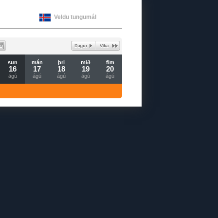
Veldu tungumál
sun
mán
þri
mið
fim
16
17
18
19
20
ágú
ágú
ágú
ágú
ágú