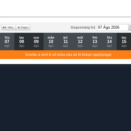
Dagsetning frá
fös
lau
sun
mán
þri
mið
fim
fös
lau
07
08
09
10
11
12
13
14
15
ágú
ágú
ágú
ágú
ágú
ágú
ágú
ágú
ágú
Smelltu á verð til að bóka eða að fá frekari upplýsingar.