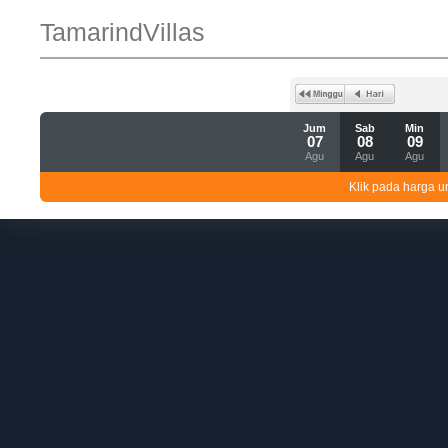
TamarindVillas
Jum
Sab
Min
07
08
09
Agu
Agu
Agu
Klik pada harga un