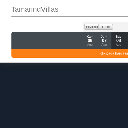
TamarindVillas
Kam
Jum
Sab
06
07
08
Agu
Agu
Agu
Klik pada harga un