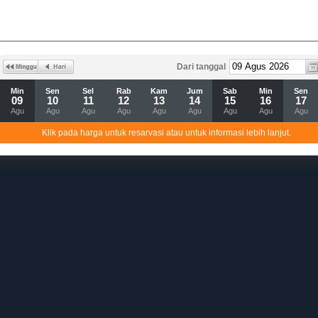
Dari tanggal
Min
Sen
Sel
Rab
Kam
Jum
Sab
Min
Sen
09
10
11
12
13
14
15
16
17
Agu
Agu
Agu
Agu
Agu
Agu
Agu
Agu
Agu
Klik pada harga untuk resarvasi atau untuk informasi lebih lanjut.