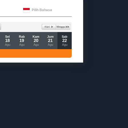
Pilih Bahasa
Sel
Rab
Kam
Jum
Sab
18
19
20
21
22
Agu
Agu
Agu
Agu
Agu