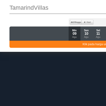
TamarindVillas
Min
Sen
Sel
09
10
11
Agu
Agu
Agu
Klik pada harga un