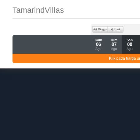
TamarindVillas
Kam
Jum
Sab
06
07
08
Agu
Agu
Agu
Klik pada harga un