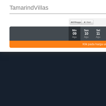
TamarindVillas
Min
Sen
Sel
09
10
11
Agu
Agu
Agu
Klik pada harga un