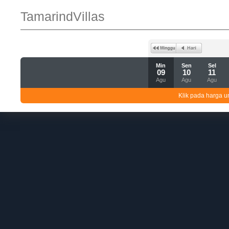
TamarindVillas
Min
Sen
Sel
09
10
11
Agu
Agu
Agu
Klik pada harga un