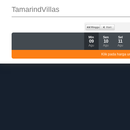
TamarindVillas
Min
Sen
Sel
09
10
11
Agu
Agu
Agu
Klik pada harga un