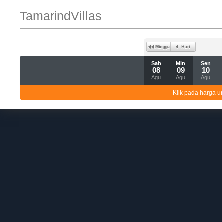
TamarindVillas
Sab
Min
Sen
08
09
10
Agu
Agu
Agu
Klik pada harga un