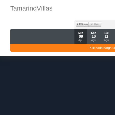
TamarindVillas
Min
Sen
Sel
09
10
11
Agu
Agu
Agu
Klik pada harga un