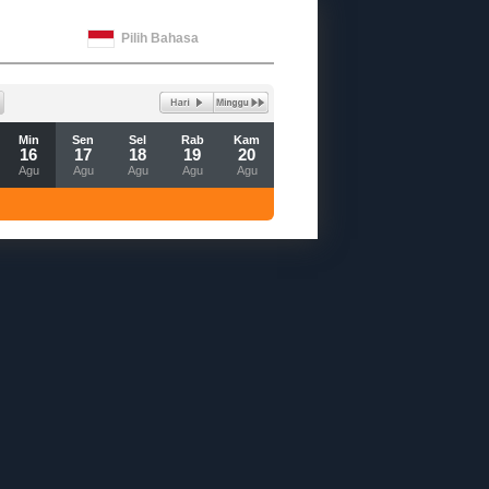
Pilih Bahasa
Min
Sen
Sel
Rab
Kam
16
17
18
19
20
Agu
Agu
Agu
Agu
Agu