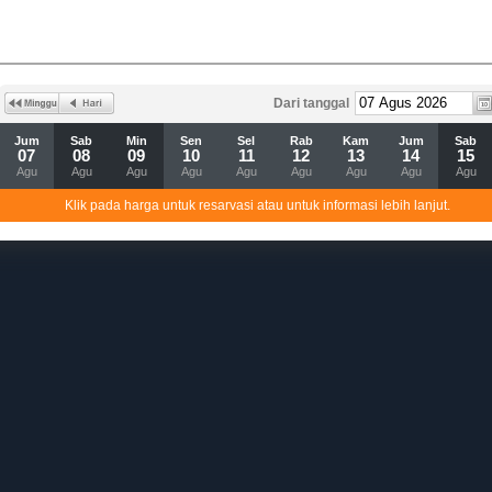
Dari tanggal
Jum
Sab
Min
Sen
Sel
Rab
Kam
Jum
Sab
07
08
09
10
11
12
13
14
15
Agu
Agu
Agu
Agu
Agu
Agu
Agu
Agu
Agu
Klik pada harga untuk resarvasi atau untuk informasi lebih lanjut.