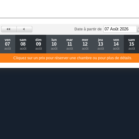
Date à partir de
ven
sam
dim
lun
mar
mer
jeu
ven
sam
07
08
09
10
11
12
13
14
15
août
août
août
août
août
août
août
août
août
Cliquez sur un prix pour réserver une chambre ou pour plus de détails.