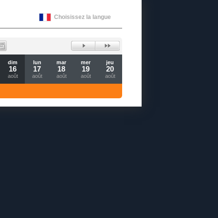
Choisissez la langue
dim
lun
mar
mer
jeu
16
17
18
19
20
août
août
août
août
août