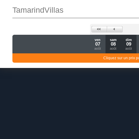
TamarindVillas
ven
sam
dim
07
08
09
août
août
août
Cliquez sur un prix 