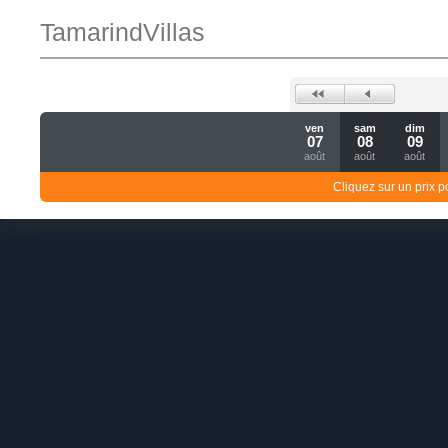
TamarindVillas
ven
sam
dim
07
08
09
août
août
août
Cliquez sur un prix 