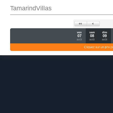
TamarindVillas
ven
sam
dim
07
08
09
août
août
août
Cliquez sur un prix 