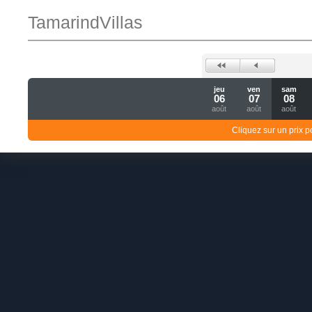
TamarindVillas
jeu
ven
sam
06
07
08
août
août
août
Cliquez sur un prix 