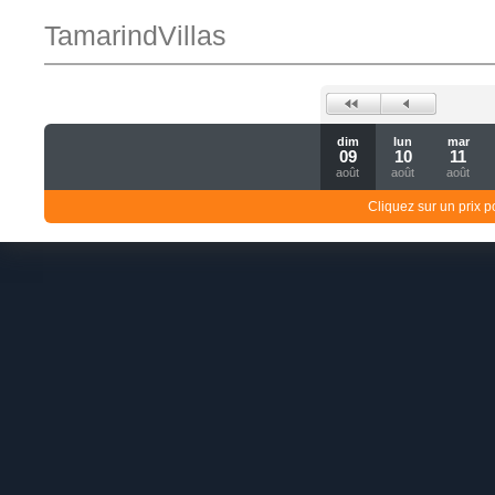
TamarindVillas
dim
lun
mar
09
10
11
août
août
août
Cliquez sur un prix 