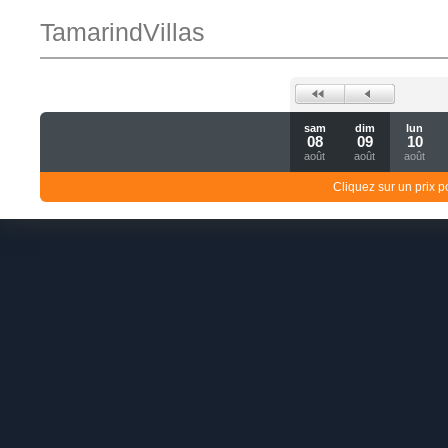
TamarindVillas
sam
dim
lun
08
09
10
août
août
août
Cliquez sur un prix 