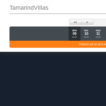
TamarindVillas
dim
lun
mar
09
10
11
août
août
août
Cliquez sur un prix 