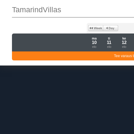
TamarindVillas
ma
ti
ke
10
11
12
elo
elo
elo
Tee varaus t