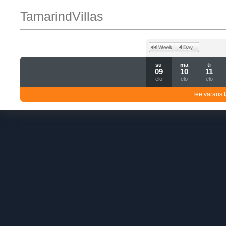
TamarindVillas
su
ma
ti
09
10
11
elo
elo
elo
Tee varaus t