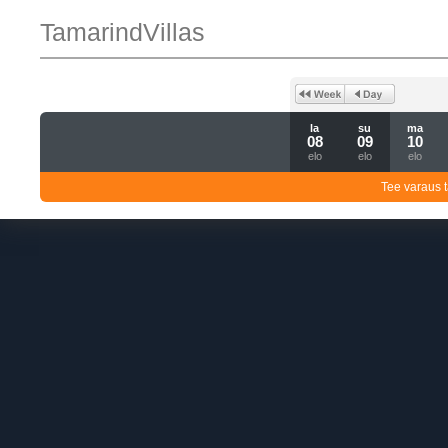
TamarindVillas
la
su
ma
08
09
10
elo
elo
elo
Tee varaus t