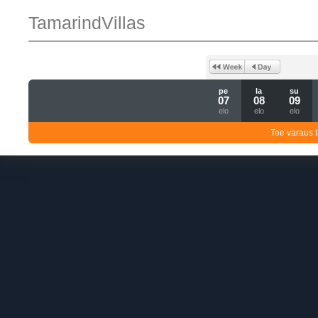
TamarindVillas
pe
la
su
07
08
09
elo
elo
elo
Tee varaus t