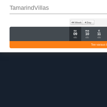
TamarindVillas
su
ma
ti
09
10
11
elo
elo
elo
Tee varaus t