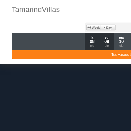
TamarindVillas
la
su
ma
08
09
10
elo
elo
elo
Tee varaus t