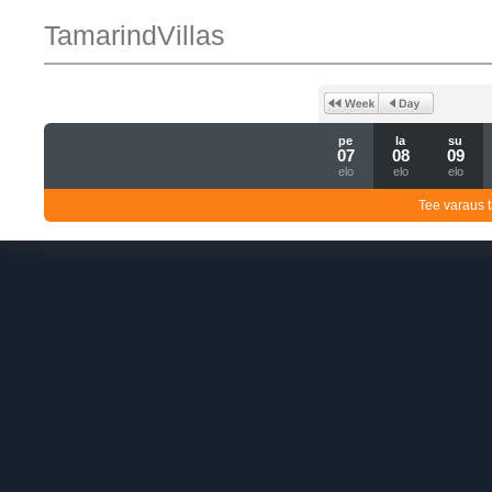
TamarindVillas
pe
la
su
07
08
09
elo
elo
elo
Tee varaus t