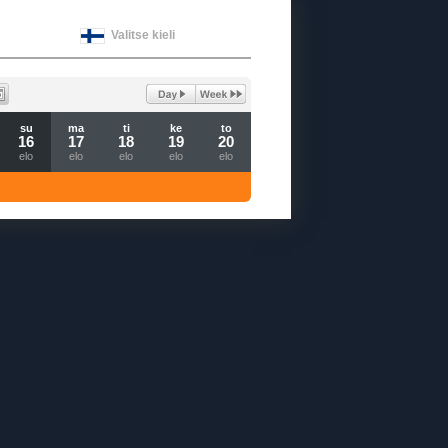
Valitse kieli
su
ma
ti
ke
to
16
17
18
19
20
elo
elo
elo
elo
elo