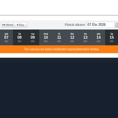
Päivät alkaen
pe
la
su
ma
ti
ke
to
pe
la
07
08
09
10
11
12
13
14
15
elo
elo
elo
elo
elo
elo
elo
elo
elo
Tee varaus tai katso lisätiedot napsauttamalla hintaa.