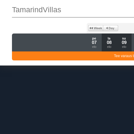
TamarindVillas
pe
la
su
07
08
09
elo
elo
elo
Tee varaus t