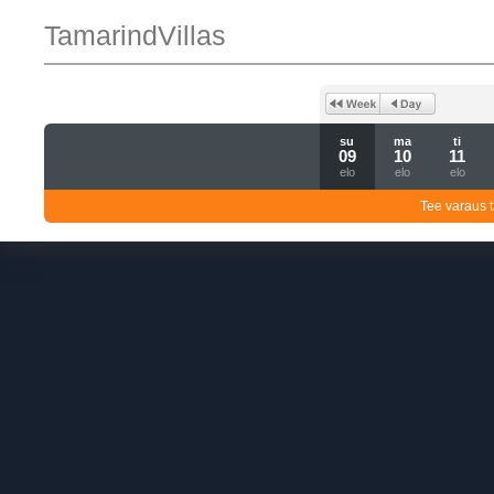
TamarindVillas
su
ma
ti
09
10
11
elo
elo
elo
Tee varaus t