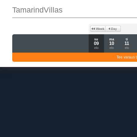
TamarindVillas
su
ma
ti
09
10
11
elo
elo
elo
Tee varaus t