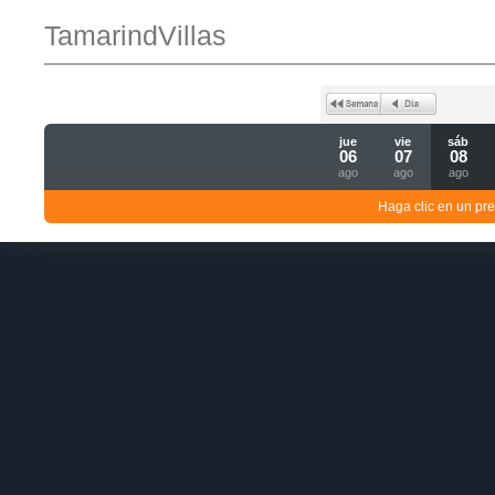
TamarindVillas
jue
vie
sáb
06
07
08
ago
ago
ago
Haga clic en un pre