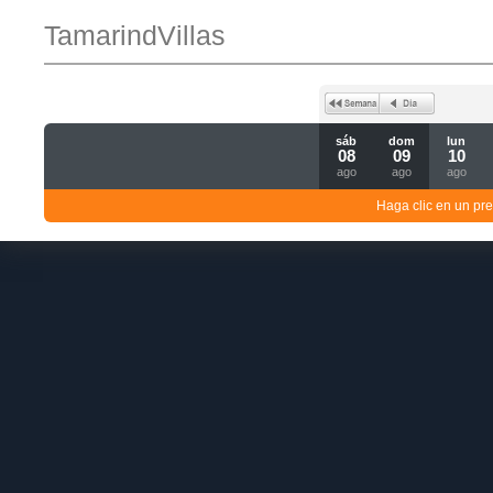
TamarindVillas
sáb
dom
lun
08
09
10
ago
ago
ago
Haga clic en un pre